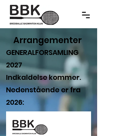
Arrangementer
GENERALFORSAMLING
2027
Indkaldelse kommer.
Nedenstående er fra
2026: