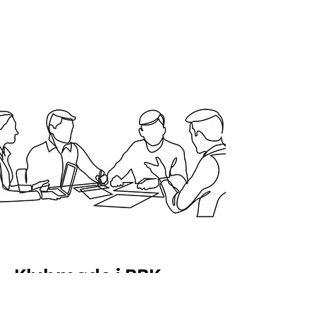
Klubmøde i BBK
Er afholdt med