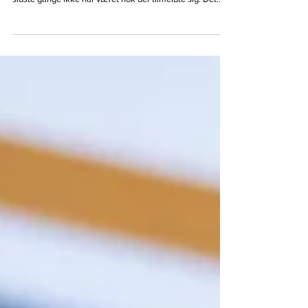
Bredballe Badminton Klub - Kom og spil. Der er i den
kommende sæson ikke planlagt "Kom og spil", da der de
sidste gange ikke har været nok der tilmeldte sig. Det
tages op igen hvis det kommer som et ønske fra flere
medlemmer.